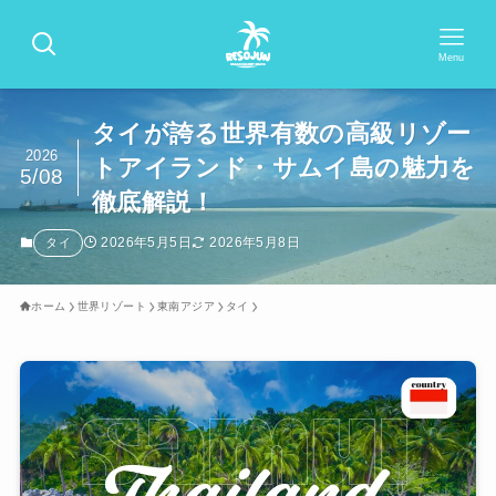
Menu
タイが誇る世界有数の高級リゾー
2026
トアイランド・サムイ島の魅力を
5/08
徹底解説！
2026年5月5日
2026年5月8日
タイ
ホーム
世界リゾート
東南アジア
タイ