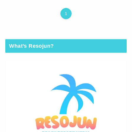
1
What’s Resojun?