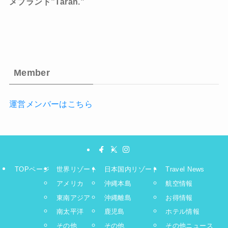
メブランド”Taran.”
Member
運営メンバーはこちら
TOPページ
世界リゾート
日本国内リゾート
Travel News
アメリカ
沖縄本島
航空情報
東南アジア
沖縄離島
お得情報
南太平洋
鹿児島
ホテル情報
その他
その他
その他ニュース