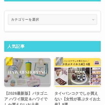
Category
人気記事
【2026最新版】パタゴニ
タイ•バンコクでしか買え
ア ハワイ限定＆ハワイで
ない【女性が喜ぶタイお土
しか買えないお土産
産】9選