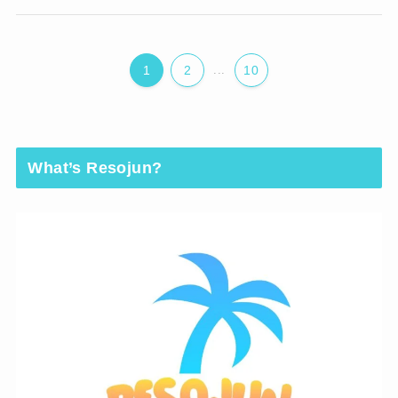
1
2
...
10
What’s Resojun?