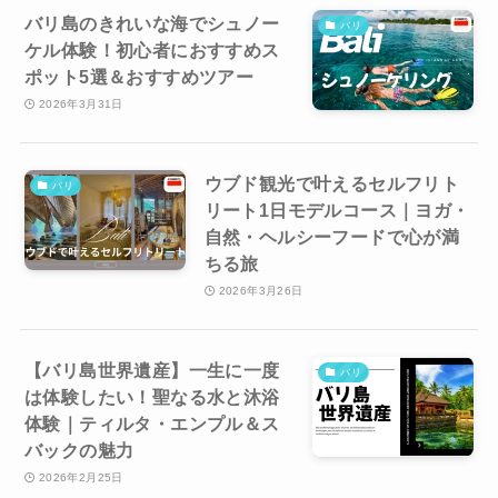
バリ島のきれいな海でシュノー
バリ
ケル体験！初心者におすすめス
ポット5選＆おすすめツアー
2026年3月31日
ウブド観光で叶えるセルフリト
バリ
リート1日モデルコース｜ヨガ・
自然・ヘルシーフードで心が満
ちる旅
2026年3月26日
【バリ島世界遺産】一生に一度
バリ
は体験したい！聖なる水と沐浴
体験｜ティルタ・エンプル＆ス
バックの魅力
2026年2月25日