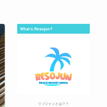
What’s Resojun?
リゾジャンとは？？