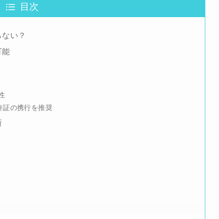
目次
らない？
可能
性
許証の携行を推奨
所