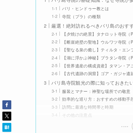
バリ・ヒンドゥー教とは
寺院（プラ）の種類
厳選！絶対訪れるべきバリ島のおすす
【夕焼けの絶景】タナロット寺院（Pura 
【断崖絶壁の聖地】ウルワツ寺院（Pura L
【聖なる泉の癒し】ティルタ・エンプル寺院
【湖に浮かぶ神秘】ブラタン寺院（Pura U
【世界遺産の構成資産】タマン・アユン寺院
【古代遺跡の洞窟】ゴア・ガジャ遺跡（G
バリ島寺院観光の際に知っておきた
服装とマナー：神聖な場所での敬意
効率的な巡り方：おすすめの移動手
訪問に最適な時間帯と時期
その他の注意点