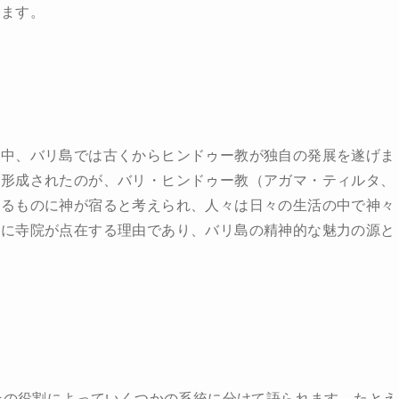
ります。
る中、バリ島では古くからヒンドゥー教が独自の発展を遂げま
ら形成されたのが、バリ・ヒンドゥー教（アガマ・ティルタ、
ゆるものに神が宿ると考えられ、人々は日々の生活の中で神々
体に寺院が点在する理由であり、バリ島の精神的な魅力の源と
、その役割によっていくつかの系統に分けて語られます。たとえ