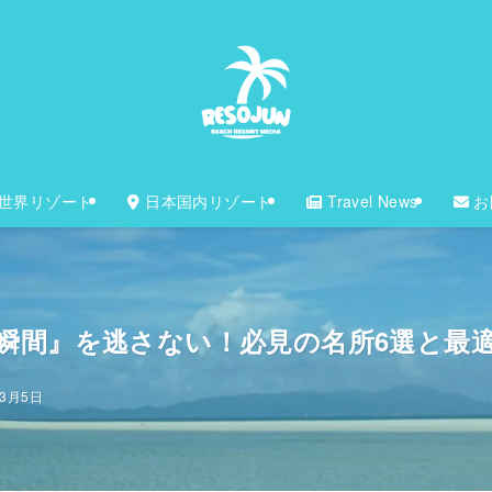
世界リゾート
日本国内リゾート
Travel News
お
瞬間』を逃さない！必見の名所6選と最
年3月5日