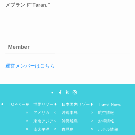
メブランド”Taran.”
Member
運営メンバーはこちら
TOPページ
世界リゾート
日本国内リゾート
Travel News
アメリカ
沖縄本島
航空情報
東南アジア
沖縄離島
お得情報
南太平洋
鹿児島
ホテル情報