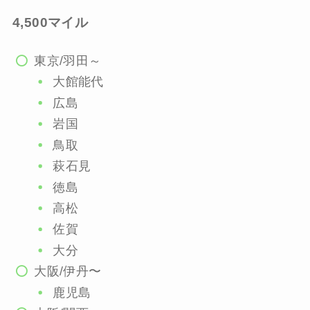
4,500マイル
東京/羽田～
大館能代
広島
岩国
鳥取
萩石見
徳島
高松
佐賀
大分
大阪/伊丹〜
鹿児島