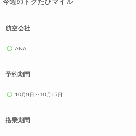
今週のトクたびマイル
航空会社
ANA
予約期間
10
9
～10
15
月
日
月
日
搭乗期間