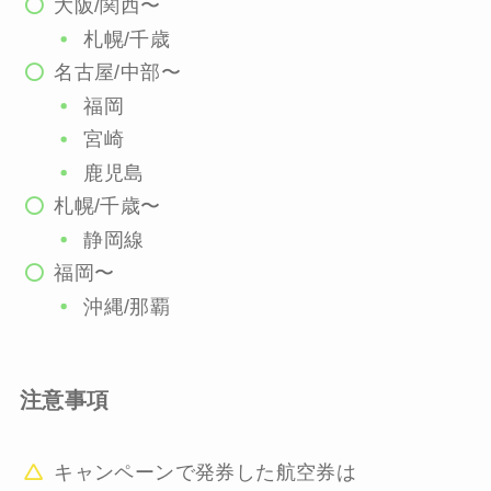
大阪/関西〜
札幌/千歳
名古屋/中部〜
福岡
宮崎
鹿児島
札幌/千歳〜
静岡線
福岡〜
沖縄/那覇
注意事項
キャンペーンで発券した航空券は