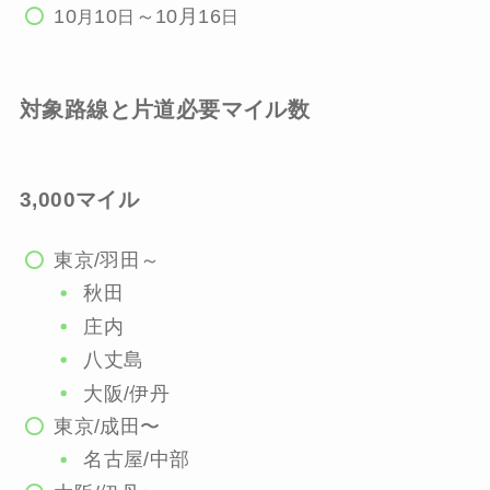
10
10
～10月16
月
日
日
対象路線と片道必要マイル数
3,000マイル
東京/羽田～
秋田
庄内
八丈島
大阪/伊丹
東京/成田〜
名古屋/中部