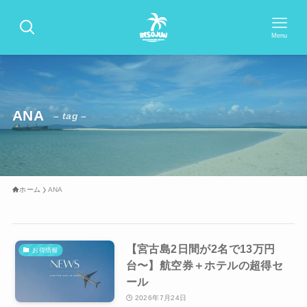
Menu
ANA
– tag –
ホーム
ANA
【宮古島2日間が2名で13万円
お得情報
台〜】航空券＋ホテルの超得セ
ール
2026年7月24日