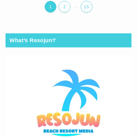
1
2
...
15
What’s Resojun?