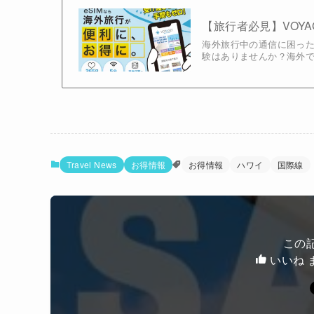
【旅行者必見】VOYA
海外旅行中の通信に困った
験はありませんか？海外での
Travel News
お得情報
お得情報
ハワイ
国際線
この
いいね 