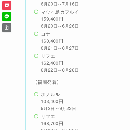
6
20
～7
16
月
日
月
日
マウイ島カフルイ
159,400円
6
20
～6
26
月
日
月
日
コナ
160,400円
8
21
～8
27
月
日
月
日
リフエ
162,400円
8
22
～8
28
月
日
月
日
【福岡発着】
ホノルル
103,400円
9
2
～9
23
月
日
月
日
リフエ
168,700円