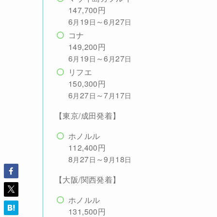
147,700円
6
19
～6
27
月
日
月
日
コナ
149,200円
6
19
～6
27
月
日
月
日
リフエ
150,300円
6
27
～7
17
月
日
月
日
【東京/成田発着】
ホノルル
112,400円
8
27
～9
18
月
日
月
日
【大阪/関西発着】
ホノルル
131,500円