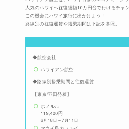
人気のハワイへ往復総額10万円台で行けるチャ
この機会にハワイ旅行に出かけよう！
路線別の往復運賃や搭乗期間は下記を参照。
◆航空会社
ハワイアン航空
◆路線別搭乗期間と往復運賃
【東京/羽田発着】
ホノルル
119,400円
6
18
～7
11
月
日
月
日
マウイ島カフルイ