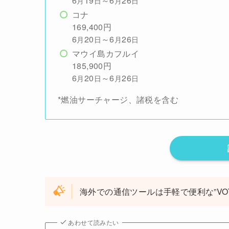
6
19
～6
26
月
日
月
日
コナ
169,400円
6
20
～6
26
月
日
月
日
マウイ島カフルイ
185,900円
6
20
～6
26
月
日
月
日
*燃油サーチャージ、諸税を含む
海外での通信ツールは手軽で便利な”VOYA
あわせて読みたい