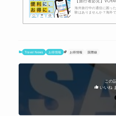
【旅行者必見】VOYA
海外旅行中の通信に困った
験はありませんか？海外での
Travel News
お得情報
お得情報
国際線
この
いいね 