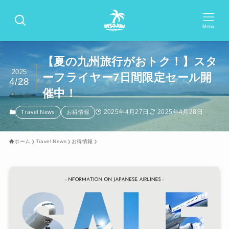
Menu
【夏の九州旅行がおトク！】スタ
2025
ーフライヤー7日間限定セール開
4/28
催中！
2025年4月27日
2025年4月28日
Travel News
お得情報
ホーム
Travel News
お得情報