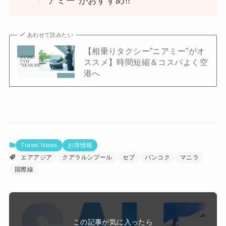
アミー”がおすすめ!!
あわせて読みたい
【相乗りタクシー”ニアミー”がオ
ススメ】時間短縮＆コスパよく空
港へ
Travel News
お得情報
エアアジア
クアラルンプール
セブ
バンコク
マニラ
国際線
この記事が気に入ったら