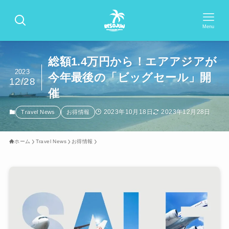
Menu
総額1.4万円から！エアアジアが
2023
今年最後の「ビッグセール」開
12/28
催
2023年10月18日
2023年12月28日
Travel News
お得情報
ホーム
Travel News
お得情報